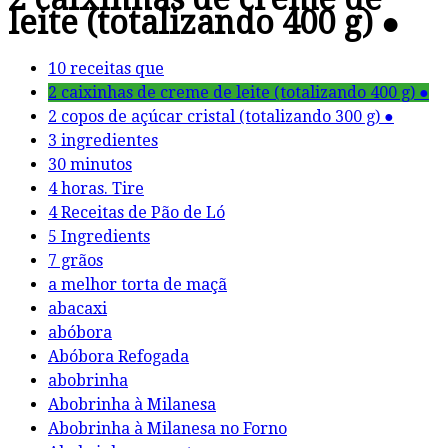
leite (totalizando 400 g) ●
10 receitas que
2 caixinhas de creme de leite (totalizando 400 g) ●
2 copos de açúcar cristal (totalizando 300 g) ●
3 ingredientes
30 minutos
4 horas. Tire
4 Receitas de Pão de Ló
5 Ingredients
7 grãos
a melhor torta de maçã
abacaxi
abóbora
Abóbora Refogada
abobrinha
Abobrinha à Milanesa
Abobrinha à Milanesa no Forno