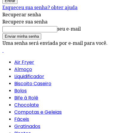
Esqueceu sua senha? obter ajuda
Recuperar senha
Recupere sua senha
seu e-mail
Uma senha será enviada por e-mail para você.
Air Fryer
Almoço
Liquidificador
Biscoito Caseiro
Bolos
Bife à Rolê
Chocolate
Compotas e Geleias
Fáceis
Gratinados