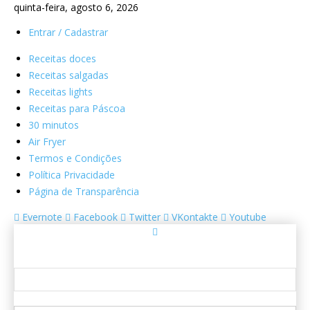
quinta-feira, agosto 6, 2026
Entrar / Cadastrar
Receitas doces
Receitas salgadas
Receitas lights
Receitas para Páscoa
30 minutos
Air Fryer
Termos e Condições
Política Privacidade
Página de Transparência
Evernote
Facebook
Twitter
VKontakte
Youtube
Entrar
Bem-vindo! Entre na sua conta
seu usuário