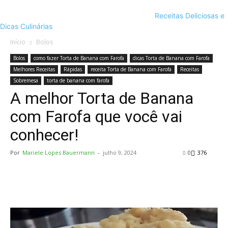
Receitas Deliciosas e
Dicas Culinárias
Início
Bolos
Bolos
como fazer Torta de Banana com Farofa
dicas Torta de Banana com Farofa
Melhores Receitas
Rápidas
receita Torta de Banana com Farofa
Receitas
Sobremesa
torta de banana com farofa
A melhor Torta de Banana
com Farofa que você vai
conhecer!
Por
Mariele Lopes Bauermann
-
julho 9, 2024
0
376