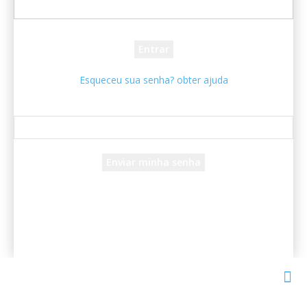
sua senha
Esqueceu sua senha? obter ajuda
Recuperar senha
Recupere sua senha
seu e-mail
Uma senha será enviada por e-mail para você.