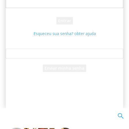
sua senha
Esqueceu sua senha? obter ajuda
Recuperar senha
Recupere sua senha
seu e-mail
Uma senha será enviada por e-mail para você.