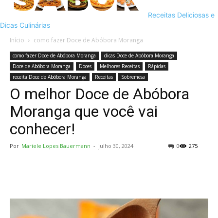
Receitas Deliciosas e
Dicas Culinárias
Início
como fazer Doce de Abóbora Moranga
como fazer Doce de Abóbora Moranga
dicas Doce de Abóbora Moranga
Doce de Abóbora Moranga
Doces
Melhores Receitas
Rápidas
receita Doce de Abóbora Moranga
Receitas
Sobremesa
O melhor Doce de Abóbora
Moranga que você vai
conhecer!
Por
Mariele Lopes Bauermann
-
julho 30, 2024
0
275