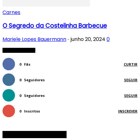
Carnes
O Segredo da Costelinha Barbecue
Mariele Lopes Bauermann
junho 20, 2024
0
-
FIQUE CONECTADO
0
Fãs
CURTIR
0
Seguidores
SEGUIR
0
Seguidores
SEGUIR
0
Inscritos
INSCREVER
CATEGORIAS DE RECEITAS