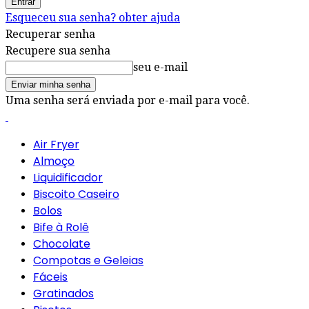
Esqueceu sua senha? obter ajuda
Recuperar senha
Recupere sua senha
seu e-mail
Uma senha será enviada por e-mail para você.
Air Fryer
Almoço
Liquidificador
Biscoito Caseiro
Bolos
Bife à Rolê
Chocolate
Compotas e Geleias
Fáceis
Gratinados