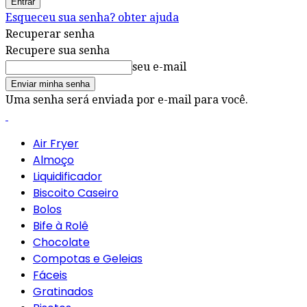
Esqueceu sua senha? obter ajuda
Recuperar senha
Recupere sua senha
seu e-mail
Uma senha será enviada por e-mail para você.
Air Fryer
Almoço
Liquidificador
Biscoito Caseiro
Bolos
Bife à Rolê
Chocolate
Compotas e Geleias
Fáceis
Gratinados