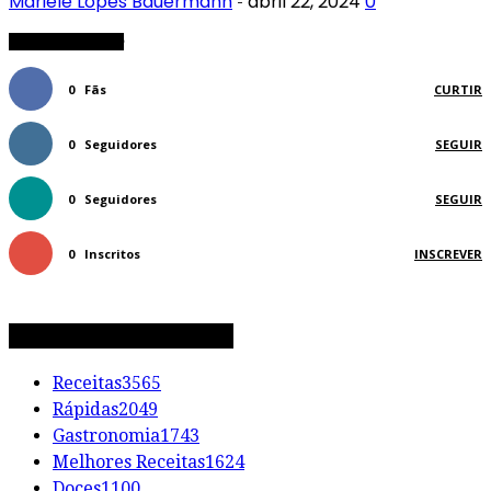
Mariele Lopes Bauermann
abril 22, 2024
0
-
FIQUE CONECTADO
0
Fãs
CURTIR
0
Seguidores
SEGUIR
0
Seguidores
SEGUIR
0
Inscritos
INSCREVER
CATEGORIAS DE RECEITAS
Receitas
3565
Rápidas
2049
Gastronomia
1743
Melhores Receitas
1624
Doces
1100