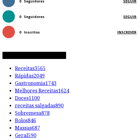
0
Seguidores
SEGUIR
0
Seguidores
SEGUIR
0
Inscritos
INSCREVER
CATEGORIAS DE RECEITAS
Receitas
3565
Rápidas
2049
Gastronomia
1743
Melhores Receitas
1624
Doces
1100
receitas salgadas
890
Sobremesa
878
Bolos
846
Massas
687
Geral
590