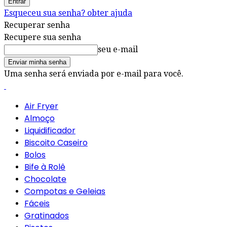
Esqueceu sua senha? obter ajuda
Recuperar senha
Recupere sua senha
seu e-mail
Uma senha será enviada por e-mail para você.
Air Fryer
Almoço
Liquidificador
Biscoito Caseiro
Bolos
Bife à Rolê
Chocolate
Compotas e Geleias
Fáceis
Gratinados