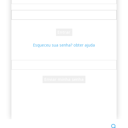
seu usuário
sua senha
Esqueceu sua senha? obter ajuda
Recuperar senha
Recupere sua senha
seu e-mail
Uma senha será enviada por e-mail para você.