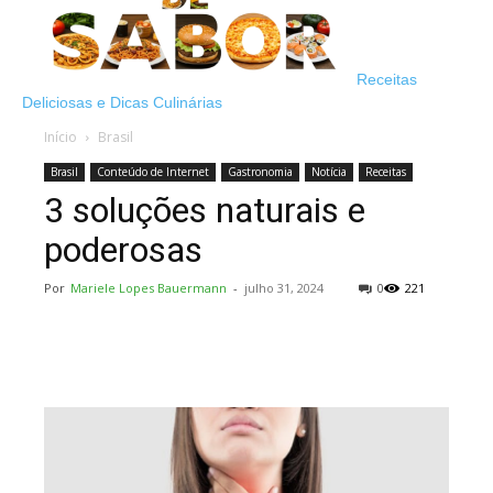
Receitas
Deliciosas e Dicas Culinárias
Início
Brasil
Brasil
Conteúdo de Internet
Gastronomia
Notícia
Receitas
3 soluções naturais e
poderosas
Por
Mariele Lopes Bauermann
-
julho 31, 2024
0
221