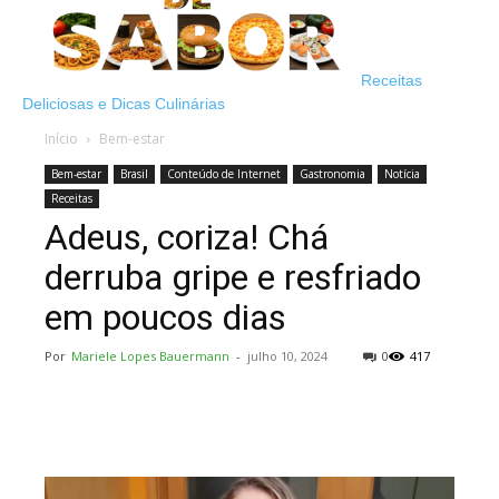
Receitas
Deliciosas e Dicas Culinárias
Início
Bem-estar
Bem-estar
Brasil
Conteúdo de Internet
Gastronomia
Notícia
Receitas
Adeus, coriza! Chá
derruba gripe e resfriado
em poucos dias
Por
Mariele Lopes Bauermann
-
julho 10, 2024
0
417