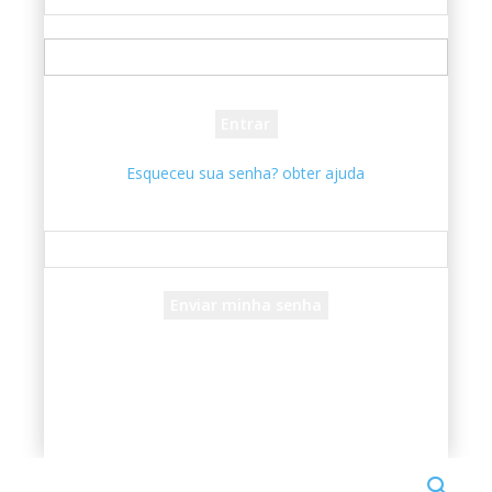
seu usuário
sua senha
Esqueceu sua senha? obter ajuda
Recuperar senha
Recupere sua senha
seu e-mail
Uma senha será enviada por e-mail para você.