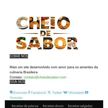
SOBRE NÓS
Mais um site desenvolvido com amor para os amantes da
culinaria Brasileira
Contato:
contato@cheiodesabor.com
SIGA-NOS
Evernote
Facebook
Twitter
VKontakte
Youtube
Receitas de páscoa
Receitas doces
Receitas salgadas