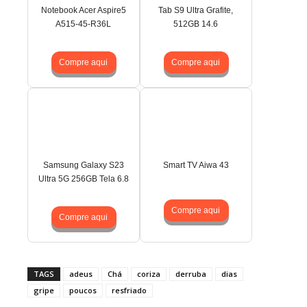
Notebook Acer Aspire5
Tab S9 Ultra Grafite,
A515-45-R36L
512GB 14.6
Compre aqui
Compre aqui
Samsung Galaxy S23
Smart TV Aiwa 43
Ultra 5G 256GB Tela 6.8
Compre aqui
Compre aqui
TAGS
adeus
Chá
coriza
derruba
dias
gripe
poucos
resfriado