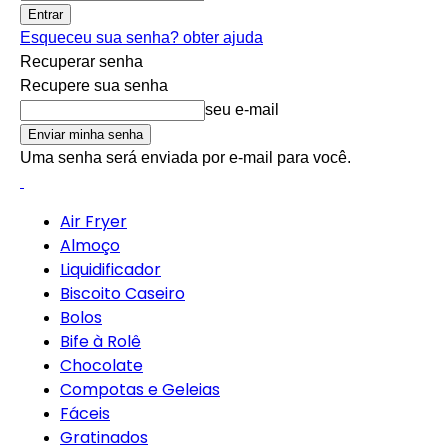
Esqueceu sua senha? obter ajuda
Recuperar senha
Recupere sua senha
seu e-mail
Uma senha será enviada por e-mail para você.
Air Fryer
Almoço
Liquidificador
Biscoito Caseiro
Bolos
Bife à Rolê
Chocolate
Compotas e Geleias
Fáceis
Gratinados