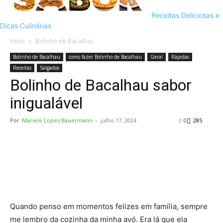
Receitas Deliciosas e
Dicas Culinárias
Início
Bolinho de Bacalhau
Bolinho de Bacalhau
como fazer Bolinho de Bacalhau
Geral
Rápidas
Receitas
Salgados
Bolinho de Bacalhau sabor
inigualável
Por
Mariele Lopes Bauermann
-
julho 17, 2024
0
285
Quando penso em momentos felizes em família, sempre
me lembro da cozinha da minha avó. Era lá que ela