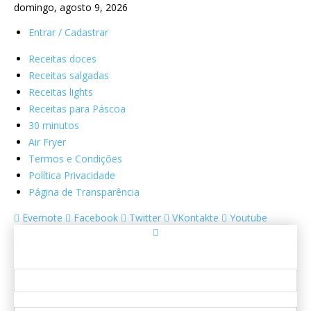
domingo, agosto 9, 2026
Entrar / Cadastrar
Receitas doces
Receitas salgadas
Receitas lights
Receitas para Páscoa
30 minutos
Air Fryer
Termos e Condições
Política Privacidade
Página de Transparência
Evernote
Facebook
Twitter
VKontakte
Youtube
Entrar
Bem-vindo! Entre na sua conta
seu usuário