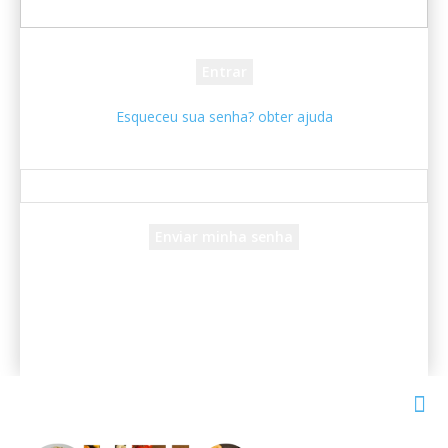
sua senha
Esqueceu sua senha? obter ajuda
Recuperar senha
Recupere sua senha
seu e-mail
Uma senha será enviada por e-mail para você.