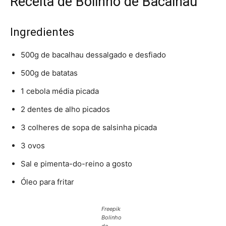
Receita de Bolinho de Bacalhau
Ingredientes
500g de bacalhau dessalgado e desfiado
500g de batatas
1 cebola média picada
2 dentes de alho picados
3 colheres de sopa de salsinha picada
3 ovos
Sal e pimenta-do-reino a gosto
Óleo para fritar
Freepik
Bolinho