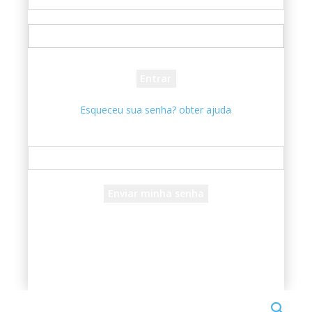
seu usuário
sua senha
Esqueceu sua senha? obter ajuda
Recuperar senha
Recupere sua senha
seu e-mail
Uma senha será enviada por e-mail para você.