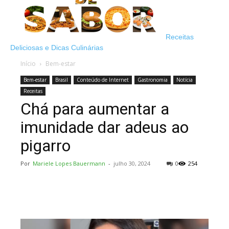
Receitas
Deliciosas e Dicas Culinárias
Início
Bem-estar
Bem-estar
Brasil
Conteúdo de Internet
Gastronomia
Notícia
Receitas
Chá para aumentar a
imunidade dar adeus ao
pigarro
Por
Mariele Lopes Bauermann
-
julho 30, 2024
0
254