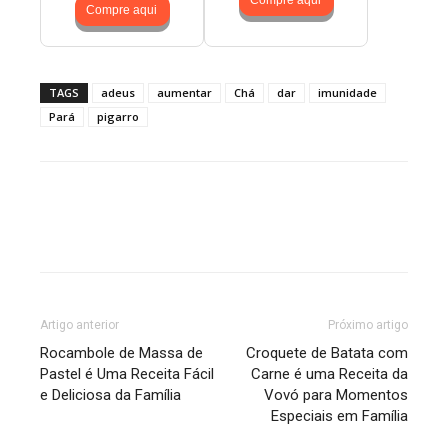
Compre aqui
Compre aqui
TAGS
adeus
aumentar
Chá
dar
imunidade
Pará
pigarro
Artigo anterior
Próximo artigo
Rocambole de Massa de
Croquete de Batata com
Pastel é Uma Receita Fácil
Carne é uma Receita da
e Deliciosa da Família
Vovó para Momentos
Especiais em Família