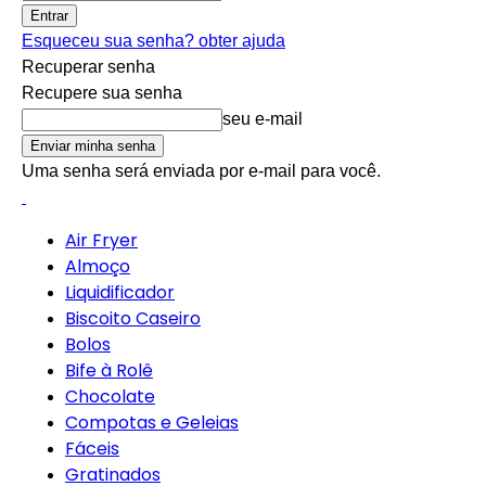
Esqueceu sua senha? obter ajuda
Recuperar senha
Recupere sua senha
seu e-mail
Uma senha será enviada por e-mail para você.
Air Fryer
Almoço
Liquidificador
Biscoito Caseiro
Bolos
Bife à Rolê
Chocolate
Compotas e Geleias
Fáceis
Gratinados