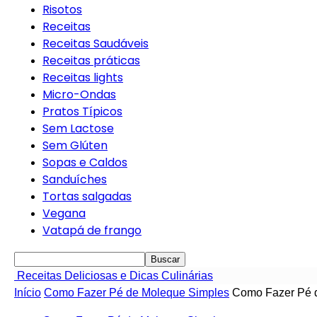
Risotos
Receitas
Receitas Saudáveis
Receitas práticas
Receitas lights
Micro-Ondas
Pratos Típicos
Sem Lactose
Sem Glúten
Sopas e Caldos
Sanduíches
Tortas salgadas
Vegana
Vatapá de frango
Receitas Deliciosas e Dicas Culinárias
Início
Como Fazer Pé de Moleque Simples
Como Fazer Pé d