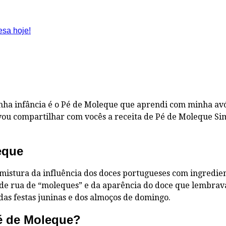
ha infância é o Pé de Moleque que aprendi com minha avó.
, vou compartilhar com vocês a receita de Pé de Moleque S
eque
mistura da influência dos doces portugueses com ingredien
e rua de “moleques” e da aparência do doce que lembrava
 das festas juninas e dos almoços de domingo.
Pé de Moleque?