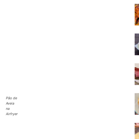
Pão de
Aveia
na
Airfryer