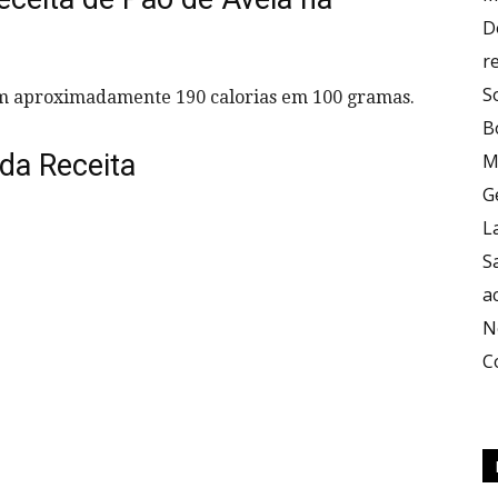
D
r
S
tem aproximadamente 190 calorias em 100 gramas.
B
da Receita
M
G
L
S
a
N
C