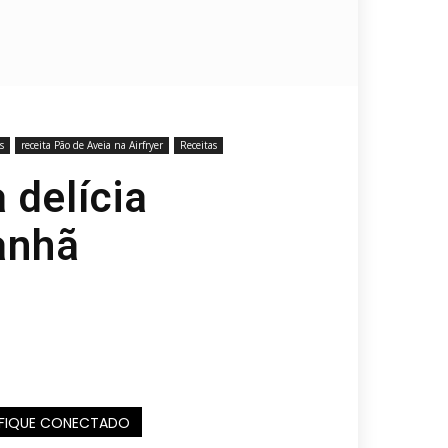
s
receita Pão de Aveia na Airfryer
Receitas
 delícia
anhã
FIQUE CONECTADO