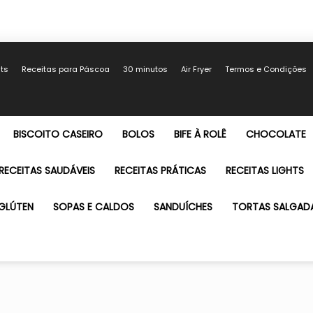
hts
Receitas para Páscoa
30 minutos
Air Fryer
Termos e Condições
BISCOITO CASEIRO
BOLOS
BIFE À ROLÊ
CHOCOLATE
RECEITAS SAUDÁVEIS
RECEITAS PRÁTICAS
RECEITAS LIGHTS
GLÚTEN
SOPAS E CALDOS
SANDUÍCHES
TORTAS SALGAD