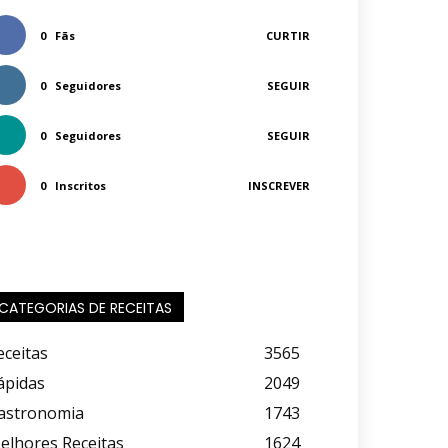
0
Fãs
CURTIR
0
Seguidores
SEGUIR
0
Seguidores
SEGUIR
0
Inscritos
INSCREVER
CATEGORIAS DE RECEITAS
eceitas
3565
ápidas
2049
astronomia
1743
elhores Receitas
1624