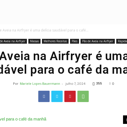
Receitas
 Aveia na Airfryer é uma delícia saudável para o café...
de Aveia na Airfryer
Massas
Melhores Receitas
Pães
Pão de Aveia na Airfryer
Rápida
Aveia na Airfryer é uma
dável para o café da m
Deliciosas
355
Por
Mariele Lopes Bauermann
-
julho 7, 2024
0
e