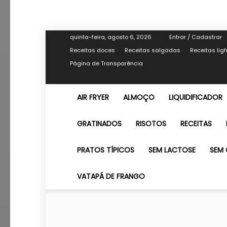
quinta-feira, agosto 6, 2026
Entrar / Cadastrar
Receitas doces
Receitas salgadas
Receitas lig
Página de Transparência
AIR FRYER
ALMOÇO
LIQUIDIFICADOR
GRATINADOS
RISOTOS
RECEITAS
PRATOS TÍPICOS
SEM LACTOSE
SEM 
VATAPÁ DE FRANGO