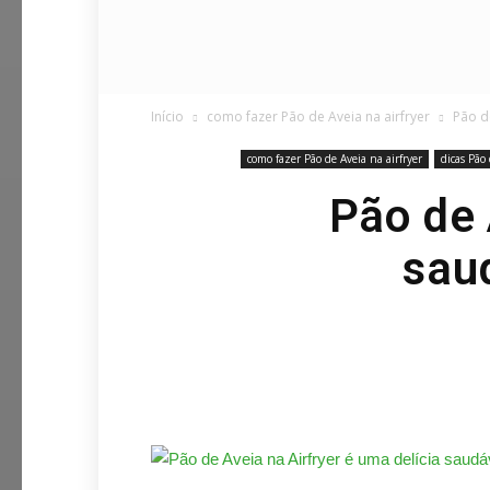
Início
como fazer Pão de Aveia na airfryer
Pão de
como fazer Pão de Aveia na airfryer
dicas Pão 
Pão de 
sau