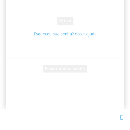
sua senha
Esqueceu sua senha? obter ajuda
Recuperar senha
Recupere sua senha
seu e-mail
Uma senha será enviada por e-mail para você.