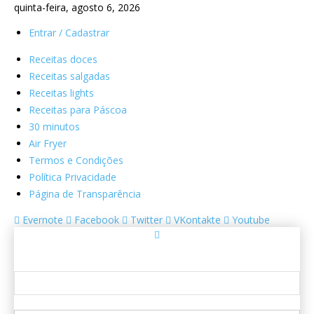
quinta-feira, agosto 6, 2026
Entrar / Cadastrar
Receitas doces
Receitas salgadas
Receitas lights
Receitas para Páscoa
30 minutos
Air Fryer
Termos e Condições
Política Privacidade
Página de Transparência
Evernote
Facebook
Twitter
VKontakte
Youtube
Entrar
Bem-vindo! Entre na sua conta
seu usuário