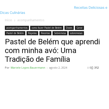
Receitas Deliciosas e
Dicas Culinárias
Início
acompanhamentos
acompanhamentos
como fazer Pastel de Belém
Doces
Geral
Pastel de Belém
Rápidas
Receitas
Sobremesa
sobremesas
Pastel de Belém que aprendi
com minha avó: Uma
Tradição de Família
Por
Mariele Lopes Bauermann
-
agosto 2, 2024
0
312