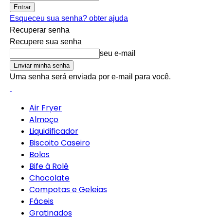
Esqueceu sua senha? obter ajuda
Recuperar senha
Recupere sua senha
seu e-mail
Uma senha será enviada por e-mail para você.
Air Fryer
Almoço
Liquidificador
Biscoito Caseiro
Bolos
Bife à Rolê
Chocolate
Compotas e Geleias
Fáceis
Gratinados