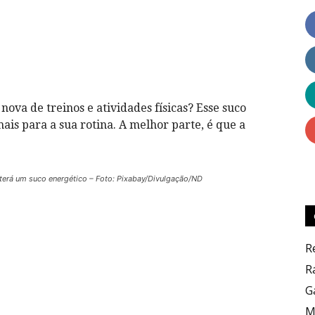
Dicas
va de treinos e atividades físicas? Esse suco
is para a sua rotina. A melhor parte, é que a
ê terá um suco energético – Foto: Pixabay/Divulgação/ND
Culinárias
R
R
G
M