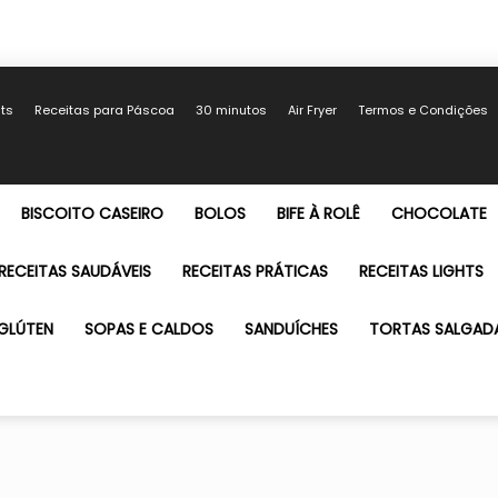
hts
Receitas para Páscoa
30 minutos
Air Fryer
Termos e Condições
BISCOITO CASEIRO
BOLOS
BIFE À ROLÊ
CHOCOLATE
RECEITAS SAUDÁVEIS
RECEITAS PRÁTICAS
RECEITAS LIGHTS
GLÚTEN
SOPAS E CALDOS
SANDUÍCHES
TORTAS SALGAD