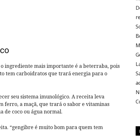
D
r
S
B
M
ico
G
L
e o ingrediente mais importante é a beterraba, pois
S
nto tem carboidratos que trará energia para o
a
N
lecer seu sistema imunológico. A receita leva
C
m ferro, a maçã, que trará o sabor e vitaminas
ua de coco ou água normal.
ceita. “gengibre é muito bom para quem tem