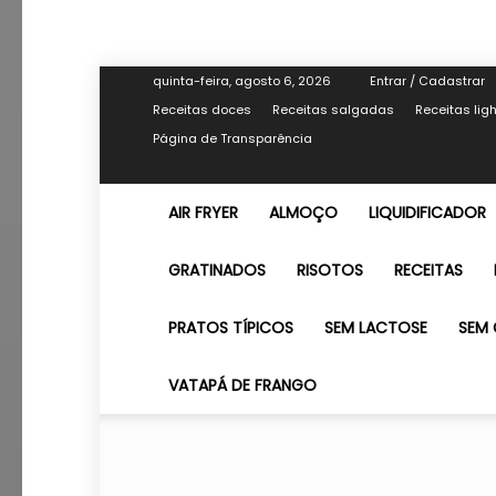
quinta-feira, agosto 6, 2026
Entrar / Cadastrar
Receitas doces
Receitas salgadas
Receitas lig
Página de Transparência
AIR FRYER
ALMOÇO
LIQUIDIFICADOR
GRATINADOS
RISOTOS
RECEITAS
PRATOS TÍPICOS
SEM LACTOSE
SEM 
VATAPÁ DE FRANGO