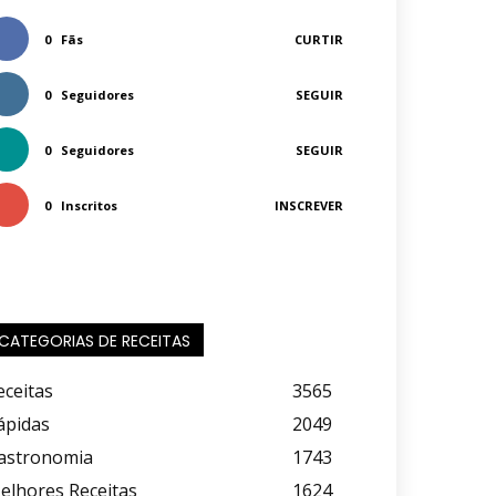
0
Fãs
CURTIR
0
Seguidores
SEGUIR
0
Seguidores
SEGUIR
0
Inscritos
INSCREVER
CATEGORIAS DE RECEITAS
eceitas
3565
ápidas
2049
astronomia
1743
elhores Receitas
1624