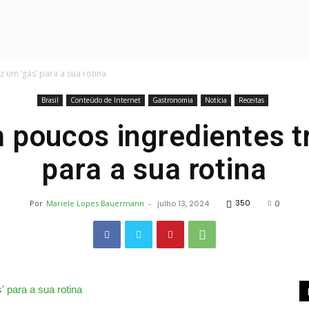
Receitas
 um ‘gás’ para a sua rotina
Brasil
Conteúdo de Internet
Gastronomia
Notícia
Receitas
 poucos ingredientes t
para a sua rotina
Deliciosas
350
Por
Mariele Lopes Bauermann
-
julho 13, 2024
0
e