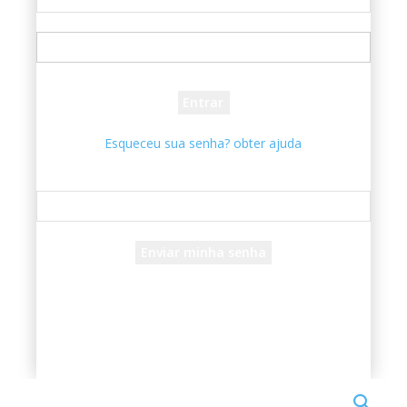
seu usuário
sua senha
Esqueceu sua senha? obter ajuda
Recuperar senha
Recupere sua senha
seu e-mail
Uma senha será enviada por e-mail para você.