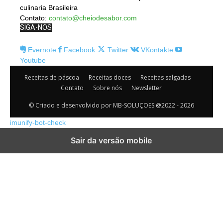
culinaria Brasileira
Contato:
contato@cheiodesabor.com
SIGA-NOS
Evernote
Facebook
Twitter
VKontakte
Youtube
Receitas de páscoa
Receitas doces
Receitas salgadas
Contato
Sobre nós
Newsletter
© Criado e desenvolvido por MB-SOLUÇOES @2022 - 2026
imunify-bot-check
Sair da versão mobile