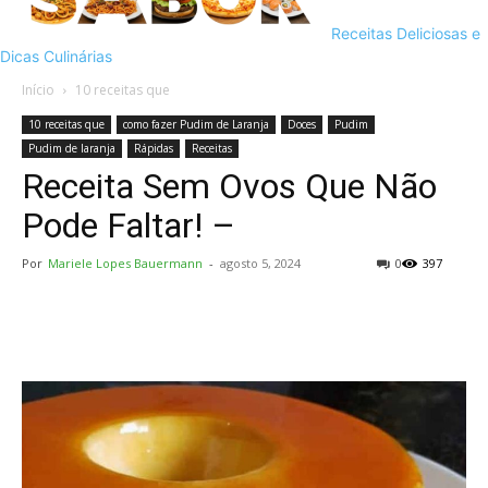
Receitas Deliciosas e
Dicas Culinárias
Início
10 receitas que
10 receitas que
como fazer Pudim de Laranja
Doces
Pudim
Pudim de laranja
Rápidas
Receitas
Receita Sem Ovos Que Não
Pode Faltar! –
Por
Mariele Lopes Bauermann
-
agosto 5, 2024
0
397