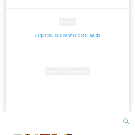
sua senha
Esqueceu sua senha? obter ajuda
Recuperar senha
Recupere sua senha
seu e-mail
Uma senha será enviada por e-mail para você.