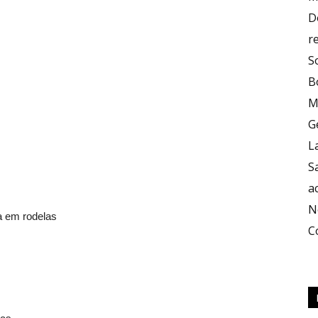
D
r
S
B
M
G
L
S
a
N
a em rodelas
C