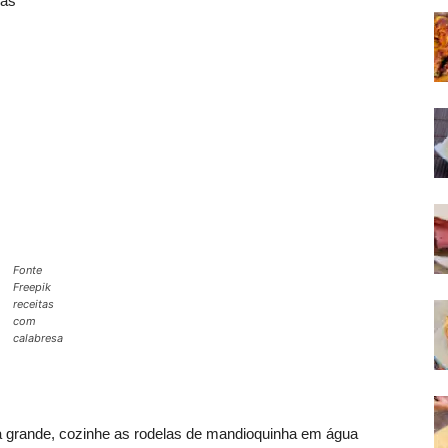
nas
Fonte
Freepik
receitas
com
calabresa
 grande, cozinhe as rodelas de mandioquinha em água