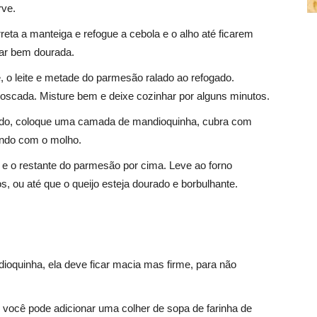
rve.
rreta a manteiga e refogue a cebola e o alho até ficarem
icar bem dourada.
e, o leite e metade do parmesão ralado ao refogado.
oscada. Misture bem e deixe cozinhar por alguns minutos.
tado, coloque uma camada de mandioquinha, cubra com
zando com o molho.
o e o restante do parmesão por cima. Leve ao forno
, ou até que o queijo esteja dourado e borbulhante.
ioquinha, ela deve ficar macia mas firme, para não
 você pode adicionar uma colher de sopa de farinha de