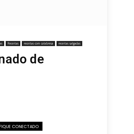
as
Receitas
receitas com calabresa
receitas salgadas
inado de
FIQUE CONECTADO