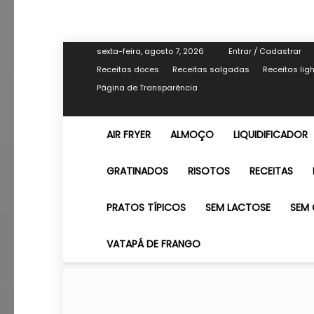
sexta-feira, agosto 7, 2026
Entrar / Cadastrar
Receitas doces
Receitas salgadas
Receitas lig
Página de Transparência
AIR FRYER
ALMOÇO
LIQUIDIFICADOR
GRATINADOS
RISOTOS
RECEITAS
PRATOS TÍPICOS
SEM LACTOSE
SEM 
VATAPÁ DE FRANGO