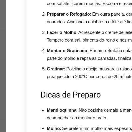
com sal até ficarem macias. Escorra e rese
Preparar o Refogado
: Em outra panela, de
dourados. Adicione a calabresa e frite até f
Fazer o Molho
: Acrescente o creme de leit
Tempere com sal, pimenta-do-reino e noz-m
Montar o Gratinado
: Em um refratário un
parte do molho e repita as camadas, finali
Gratinar
: Polvilhe o queijo mussarela ralad
preaquecido a 200°C por cerca de 25 minutos
Dicas de Preparo
Mandioquinha
: Não cozinhe demais a mand
desmanchar ao montar o prato.
Molho
: Se preferir um molho mais espesso,