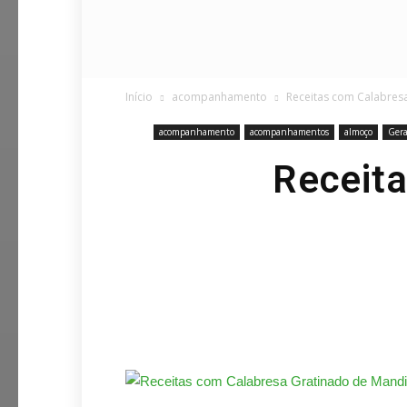
Início
acompanhamento
Receitas com Calabres
acompanhamento
acompanhamentos
almoço
Gera
Receita