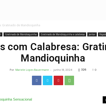
Receitas
a: Gratinado de Mandioquinha
l
Gratinado de Mandioquinha
Gratinado de Mandioquinha e calabresa
Jantar
Rápid
s com Calabresa: Grat
Mandioquinha
Deliciosas
326
Por
Mariele Lopes Bauermann
-
junho 18, 2024
0
e