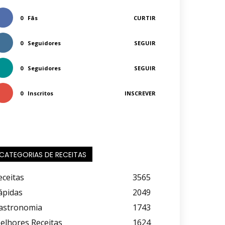
0
Fãs
CURTIR
0
Seguidores
SEGUIR
0
Seguidores
SEGUIR
0
Inscritos
INSCREVER
CATEGORIAS DE RECEITAS
eceitas
3565
ápidas
2049
astronomia
1743
elhores Receitas
1624