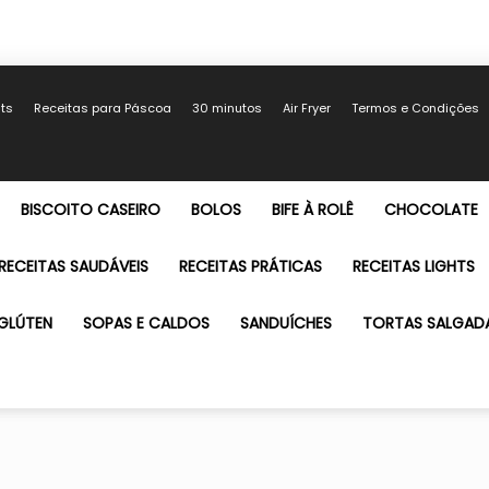
hts
Receitas para Páscoa
30 minutos
Air Fryer
Termos e Condições
BISCOITO CASEIRO
BOLOS
BIFE À ROLÊ
CHOCOLATE
RECEITAS SAUDÁVEIS
RECEITAS PRÁTICAS
RECEITAS LIGHTS
GLÚTEN
SOPAS E CALDOS
SANDUÍCHES
TORTAS SALGAD