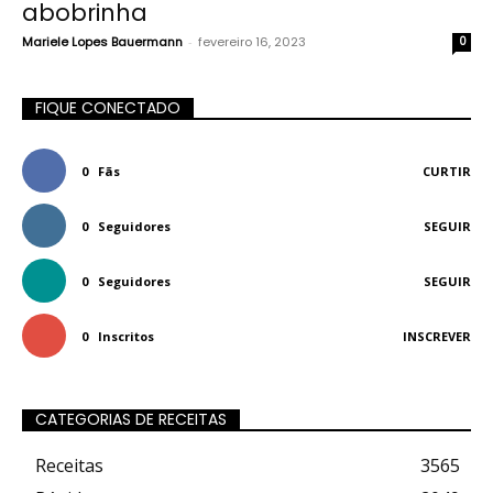
abobrinha
Mariele Lopes Bauermann
-
fevereiro 16, 2023
0
FIQUE CONECTADO
0
Fãs
CURTIR
0
Seguidores
SEGUIR
0
Seguidores
SEGUIR
0
Inscritos
INSCREVER
CATEGORIAS DE RECEITAS
Receitas
3565