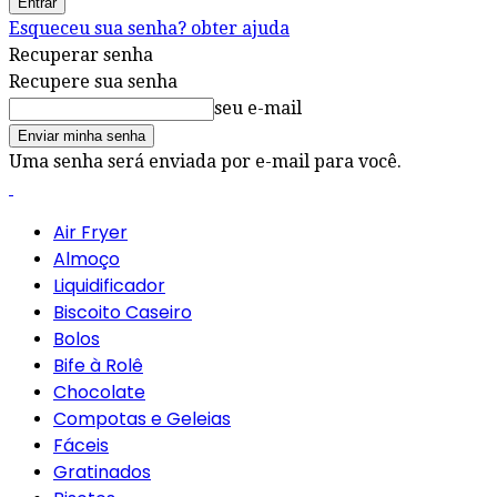
Esqueceu sua senha? obter ajuda
Recuperar senha
Recupere sua senha
seu e-mail
Uma senha será enviada por e-mail para você.
Air Fryer
Almoço
Liquidificador
Biscoito Caseiro
Bolos
Bife à Rolê
Chocolate
Compotas e Geleias
Fáceis
Gratinados