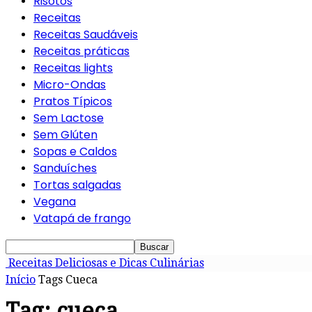
Risotos
Receitas
Receitas Saudáveis
Receitas práticas
Receitas lights
Micro-Ondas
Pratos Típicos
Sem Lactose
Sem Glúten
Sopas e Caldos
Sanduíches
Tortas salgadas
Vegana
Vatapá de frango
Receitas Deliciosas e Dicas Culinárias
Início
Tags
Cueca
Tag: cueca