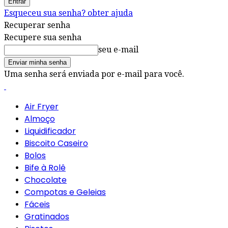
Esqueceu sua senha? obter ajuda
Recuperar senha
Recupere sua senha
seu e-mail
Uma senha será enviada por e-mail para você.
Air Fryer
Almoço
Liquidificador
Biscoito Caseiro
Bolos
Bife à Rolê
Chocolate
Compotas e Geleias
Fáceis
Gratinados