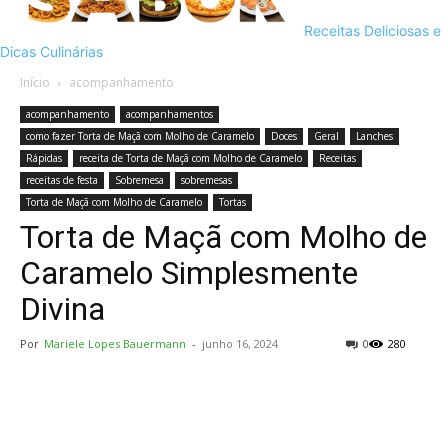
Receitas Deliciosas e
Dicas Culinárias
Início
acompanhamento
acompanhamento
acompanhamentos
como fazer Torta de Maçã com Molho de Caramelo
Doces
Geral
Lanches
Rápidas
receita de Torta de Maçã com Molho de Caramelo
Receitas
receitas de festa
Sobremesa
sobremesas
Torta de Maçã com Molho de Caramelo
Tortas
Torta de Maçã com Molho de
Caramelo Simplesmente
Divina
Por
Mariele Lopes Bauermann
-
junho 16, 2024
0
280