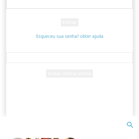
sua senha
Esqueceu sua senha? obter ajuda
Recuperar senha
Recupere sua senha
seu e-mail
Uma senha será enviada por e-mail para você.