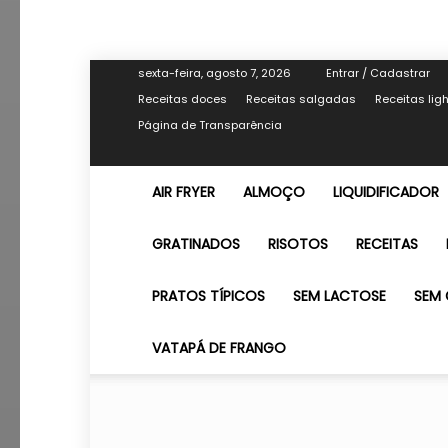
sexta-feira, agosto 7, 2026
Entrar / Cadastrar
Receitas doces
Receitas salgadas
Receitas lig
Página de Transparência
AIR FRYER
ALMOÇO
LIQUIDIFICADOR
GRATINADOS
RISOTOS
RECEITAS
PRATOS TÍPICOS
SEM LACTOSE
SEM 
VATAPÁ DE FRANGO