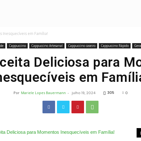
Receitas
 Inesquecíveis em Família!
rde
Cappuccino
Cappuccino Artesanal
Cappuccino caseiro
Cappuccino Rápido
Gera
eita Deliciosa para 
nesquecíveis em Famíli
Deliciosas
305
Por
Mariele Lopes Bauermann
-
julho 19, 2024
0
e