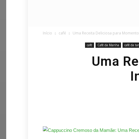
Início
café
Uma Receita Deliciosa para Momentos
café
Café da Manha
café da ta
Uma Rec
I