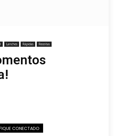
l
Lanches
Rápidas
Receitas
Momentos
a!
FIQUE CONECTADO