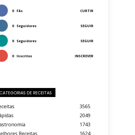
0
Fãs
CURTIR
0
Seguidores
SEGUIR
0
Seguidores
SEGUIR
0
Inscritos
INSCREVER
CATEGORIAS DE RECEITAS
eceitas
3565
ápidas
2049
astronomia
1743
elhores Receitas
1624