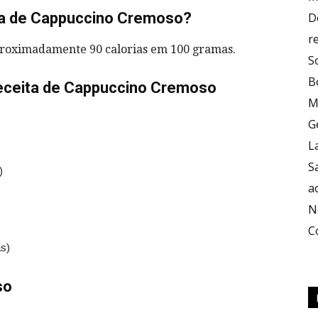
ta de Cappuccino Cremoso?
D
r
proximadamente 90 calorias em 100 gramas.
S
B
Receita de Cappuccino Cremoso
M
G
L
S
)
a
N
C
as)
so