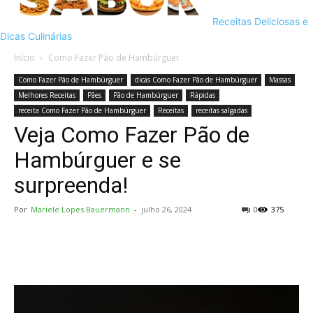
Receitas Deliciosas e
Dicas Culinárias
Início
Como Fazer Pão de Hambúrguer
Como Fazer Pão de Hambúrguer
dicas Como Fazer Pão de Hambúrguer
Massas
Melhores Receitas
Pães
Pão de Hambúrguer
Rápidas
receita Como Fazer Pão de Hambúrguer
Receitas
receitas salgadas
Veja Como Fazer Pão de
Hambúrguer e se
surpreenda!
Por
Mariele Lopes Bauermann
-
julho 26, 2024
0
375