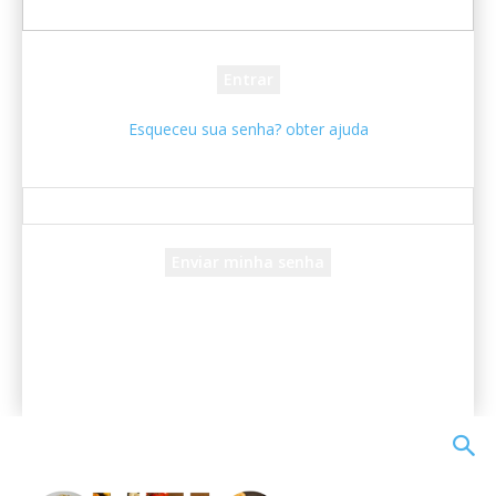
sua senha
Esqueceu sua senha? obter ajuda
Recuperar senha
Recupere sua senha
seu e-mail
Uma senha será enviada por e-mail para você.