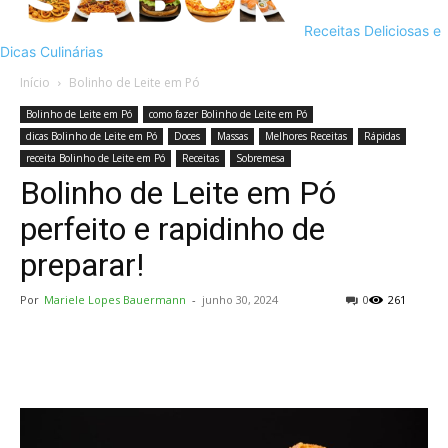
Receitas Deliciosas e
Dicas Culinárias
Início
Bolinho de Leite em Pó
Bolinho de Leite em Pó
como fazer Bolinho de Leite em Pó
dicas Bolinho de Leite em Pó
Doces
Massas
Melhores Receitas
Rápidas
receita Bolinho de Leite em Pó
Receitas
Sobremesa
Bolinho de Leite em Pó
perfeito e rapidinho de
preparar!
Por
Mariele Lopes Bauermann
-
junho 30, 2024
0
261