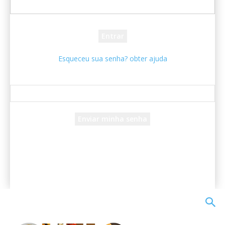
sua senha
Esqueceu sua senha? obter ajuda
Recuperar senha
Recupere sua senha
seu e-mail
Uma senha será enviada por e-mail para você.