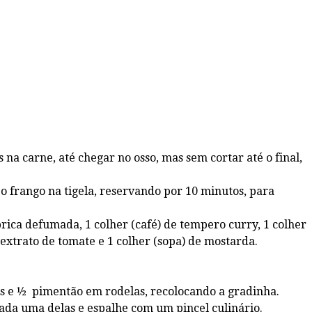
na carne, até chegar no osso, mas sem cortar até o final,
 o frango na tigela, reservando por 10 minutos, para
prica defumada, 1 colher (café) de tempero curry, 1 colher
e extrato de tomate e 1 colher (sopa) de mostarda.
as e ½ pimentão em rodelas, recolocando a gradinha.
ada uma delas e espalhe com um pincel culinário.