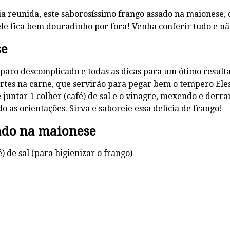
ia reunida, este saborosíssimo frango assado na maionese,
le fica bem douradinho por fora! Venha conferir tudo e nã
se
paro descomplicado e todas as dicas para um ótimo result
ortes na carne, que servirão para pegar bem o tempero Eles
e juntar 1 colher (café) de sal e o vinagre, mexendo e der
o as orientações. Sirva e saboreie essa delícia de frango!
sado na maionese
) de sal (para higienizar o frango)