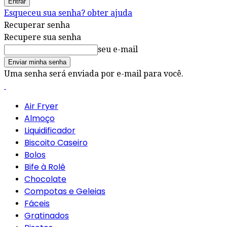
Esqueceu sua senha? obter ajuda
Recuperar senha
Recupere sua senha
seu e-mail
Uma senha será enviada por e-mail para você.
Air Fryer
Almoço
Liquidificador
Biscoito Caseiro
Bolos
Bife à Rolê
Chocolate
Compotas e Geleias
Fáceis
Gratinados