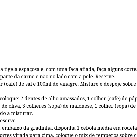
tigela espaçosa e, com uma faca afiada, faça alguns cortes 
parte da carne e não no lado com a pele. Reserve.
 (café) de sal e 100ml de vinagre. Misture e despeje sobre
coloque: 7 dentes de alho amassados, 1 colher (café) de pá
 de oliva, 3 colheres (sopa) de maionese, 1 colher (sopa) d
ndo a misturar.
reserve.
e, embaixo da gradinha, disponha 1 cebola média em rodel
rtes virada para cima, coloque o mix de temperos sobre c