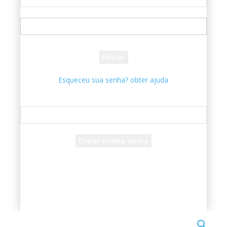
seu usuário
sua senha
Esqueceu sua senha? obter ajuda
Recuperar senha
Recupere sua senha
seu e-mail
Uma senha será enviada por e-mail para você.