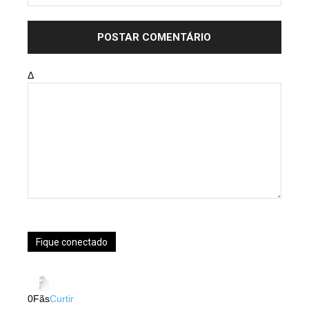
Δ
Fique conectado
0
Fãs
Curtir