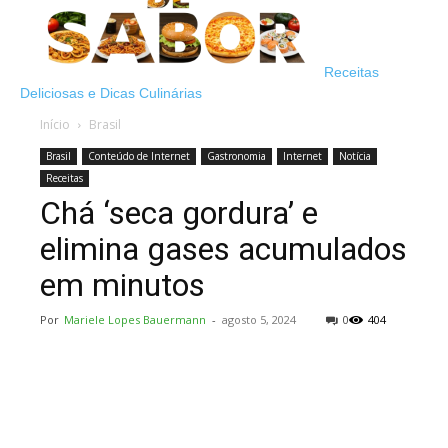
Receitas
Deliciosas e Dicas Culinárias
Início
Brasil
Brasil
Conteúdo de Internet
Gastronomia
Internet
Notícia
Receitas
Chá ‘seca gordura’ e
elimina gases acumulados
em minutos
Por
Mariele Lopes Bauermann
-
agosto 5, 2024
0
404