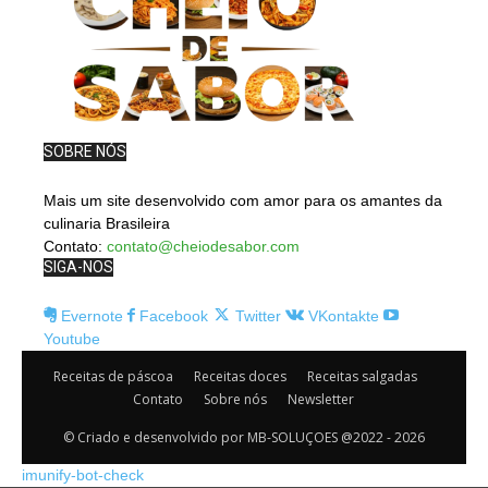
SOBRE NÓS
Mais um site desenvolvido com amor para os amantes da
culinaria Brasileira
Contato:
contato@cheiodesabor.com
SIGA-NOS
Evernote
Facebook
Twitter
VKontakte
Youtube
Receitas de páscoa
Receitas doces
Receitas salgadas
Contato
Sobre nós
Newsletter
© Criado e desenvolvido por MB-SOLUÇOES @2022 - 2026
imunify-bot-check