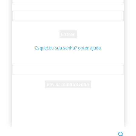
seu usuário
sua senha
Esqueceu sua senha? obter ajuda
Recuperar senha
Recupere sua senha
seu e-mail
Uma senha será enviada por e-mail para você.