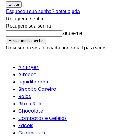
Esqueceu sua senha? obter ajuda
Recuperar senha
Recupere sua senha
seu e-mail
Uma senha será enviada por e-mail para você.
Air Fryer
Almoço
Liquidificador
Biscoito Caseiro
Bolos
Bife à Rolê
Chocolate
Compotas e Geleias
Fáceis
Gratinados