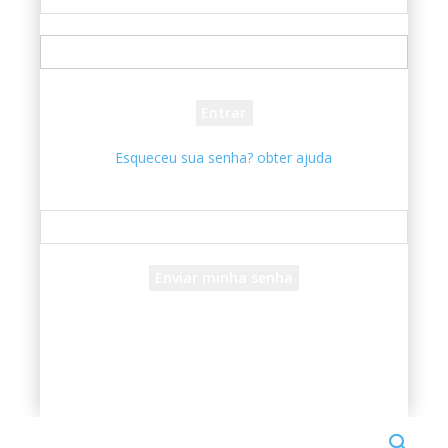
seu usuário
sua senha
Esqueceu sua senha? obter ajuda
Recuperar senha
Recupere sua senha
seu e-mail
Uma senha será enviada por e-mail para você.