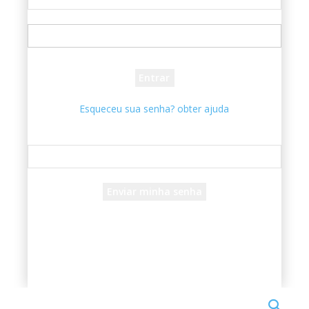
seu usuário
sua senha
Esqueceu sua senha? obter ajuda
Recuperar senha
Recupere sua senha
seu e-mail
Uma senha será enviada por e-mail para você.