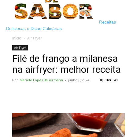
Receitas
Deliciosas e Dicas Culinárias
Início
Air Fryer
Air Fryer
Filé de frango a milanesa
na airfryer: melhor receita
Por
Mariele Lopes Bauermann
-
junho 6, 2024
0
341