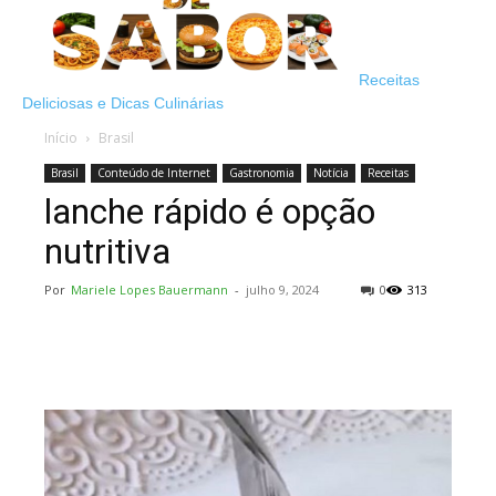
Receitas
Deliciosas e Dicas Culinárias
Início
Brasil
Brasil
Conteúdo de Internet
Gastronomia
Notícia
Receitas
lanche rápido é opção
nutritiva
Por
Mariele Lopes Bauermann
-
julho 9, 2024
0
313