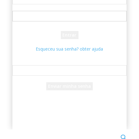
seu usuário
sua senha
Esqueceu sua senha? obter ajuda
Recuperar senha
Recupere sua senha
seu e-mail
Uma senha será enviada por e-mail para você.