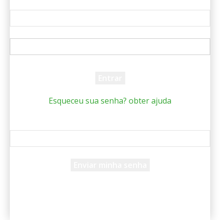
Bem-vindo! Entre na sua conta
seu usuário
sua senha
Esqueceu sua senha? obter ajuda
Recuperar senha
Recupere sua senha
seu e-mail
Uma senha será enviada por e-mail para você.