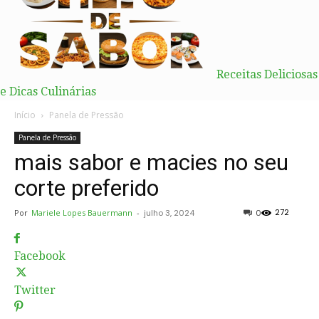
Receitas Deliciosas
e Dicas Culinárias
Início
Panela de Pressão
Panela de Pressão
mais sabor e macies no seu
corte preferido
272
Por
Mariele Lopes Bauermann
-
julho 3, 2024
0
Facebook
Twitter