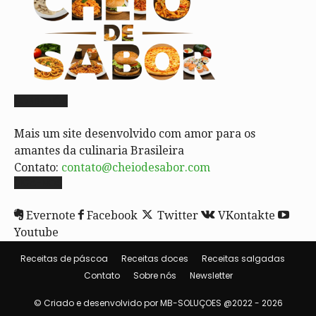
SOBRE NÓS
Mais um site desenvolvido com amor para os
amantes da culinaria Brasileira
Contato:
contato@cheiodesabor.com
SIGA-NOS
Evernote
Facebook
Twitter
VKontakte
Youtube
Receitas de páscoa
Receitas doces
Receitas salgadas
Contato
Sobre nós
Newsletter
© Criado e desenvolvido por MB-SOLUÇOES @2022 - 2026