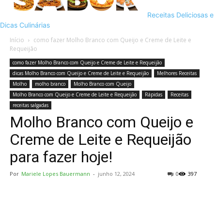
Receitas Deliciosas e
Dicas Culinárias
Início
como fazer Molho Branco com Queijo e Creme de Leite e
Requeijão
como fazer Molho Branco com Queijo e Creme de Leite e Requeijão
dicas Molho Branco com Queijo e Creme de Leite e Requeijão
Melhores Receitas
Molho
molho branco
Molho Branco com Queijo
Molho Branco com Queijo e Creme de Leite e Requeijão
Rápidas
Receitas
receitas salgadas
Molho Branco com Queijo e
Creme de Leite e Requeijão
para fazer hoje!
Por
Mariele Lopes Bauermann
-
junho 12, 2024
0
397