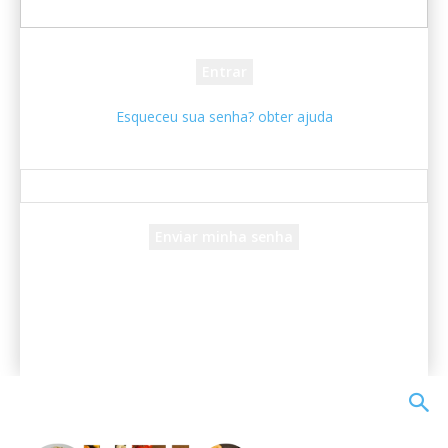
sua senha
Esqueceu sua senha? obter ajuda
Recuperar senha
Recupere sua senha
seu e-mail
Uma senha será enviada por e-mail para você.