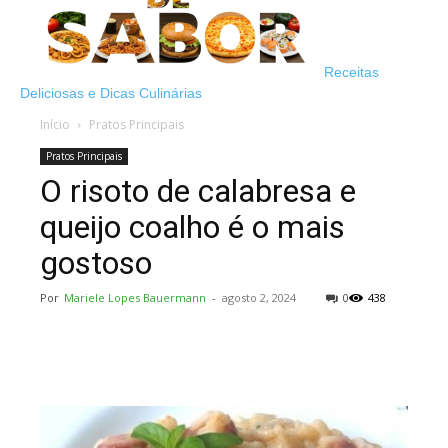
Receitas
Deliciosas e Dicas Culinárias
Início
Pratos Principais
Pratos Principais
O risoto de calabresa e
queijo coalho é o mais
gostoso
Por
Mariele Lopes Bauermann
-
agosto 2, 2024
0
438