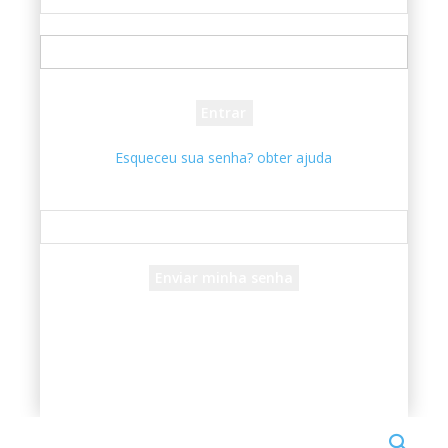
seu usuário
sua senha
Esqueceu sua senha? obter ajuda
Recuperar senha
Recupere sua senha
seu e-mail
Uma senha será enviada por e-mail para você.