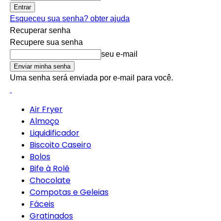
Esqueceu sua senha? obter ajuda
Recuperar senha
Recupere sua senha
seu e-mail
Uma senha será enviada por e-mail para você.
Air Fryer
Almoço
Liquidificador
Biscoito Caseiro
Bolos
Bife à Rolê
Chocolate
Compotas e Geleias
Fáceis
Gratinados