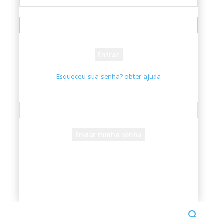
seu usuário
sua senha
Esqueceu sua senha? obter ajuda
Recuperar senha
Recupere sua senha
seu e-mail
Uma senha será enviada por e-mail para você.