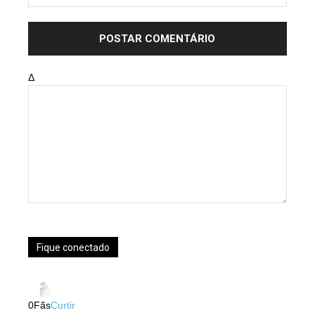
Δ
Fique conectado
0
Fãs
Curtir