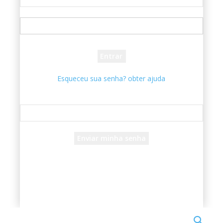
seu usuário
sua senha
Esqueceu sua senha? obter ajuda
Recuperar senha
Recupere sua senha
seu e-mail
Uma senha será enviada por e-mail para você.