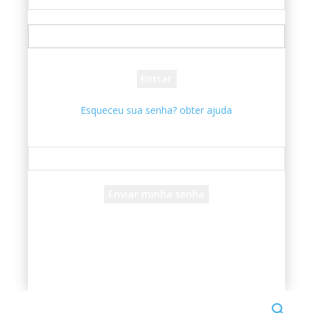
seu usuário
sua senha
Esqueceu sua senha? obter ajuda
Recuperar senha
Recupere sua senha
seu e-mail
Uma senha será enviada por e-mail para você.