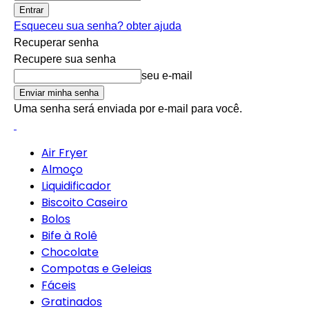
Esqueceu sua senha? obter ajuda
Recuperar senha
Recupere sua senha
seu e-mail
Uma senha será enviada por e-mail para você.
Air Fryer
Almoço
Liquidificador
Biscoito Caseiro
Bolos
Bife à Rolê
Chocolate
Compotas e Geleias
Fáceis
Gratinados