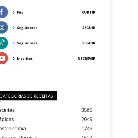
0
Fãs
CURTIR
0
Seguidores
SEGUIR
0
Seguidores
SEGUIR
0
Inscritos
INSCREVER
CATEGORIAS DE RECEITAS
eceitas
3565
ápidas
2049
astronomia
1743
elhores Receitas
1624