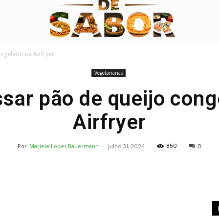
ngelado na Airfryer
Vegetarianas
Receitas
sar pão de queijo cong
Airfryer
850
Por
Mariele Lopes Bauermann
-
julho 31, 2024
0
Deliciosas