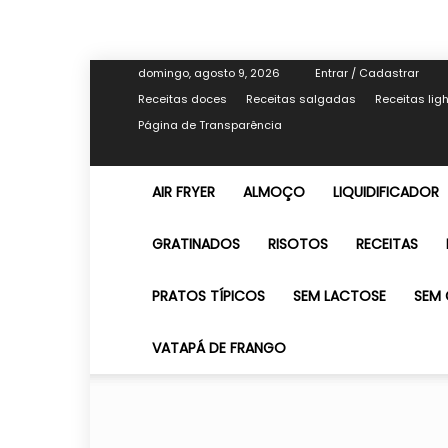
domingo, agosto 9, 2026
Entrar / Cadastrar
Receitas doces
Receitas salgadas
Receitas lig
Página de Transparência
AIR FRYER
ALMOÇO
LIQUIDIFICADOR
GRATINADOS
RISOTOS
RECEITAS
PRATOS TÍPICOS
SEM LACTOSE
SEM 
VATAPÁ DE FRANGO