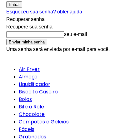
Esqueceu sua senha? obter ajuda
Recuperar senha
Recupere sua senha
seu e-mail
Uma senha será enviada por e-mail para você.
Air Fryer
Almoço
Liquidificador
Biscoito Caseiro
Bolos
Bife à Rolê
Chocolate
Compotas e Geleias
Fáceis
Gratinados