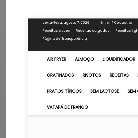
sexta-feira, agosto 7, 2026
Entrar / Cadastrar
Receitas doces
Receitas salgadas
Receitas lig
Página de Transparência
AIR FRYER
ALMOÇO
LIQUIDIFICADOR
GRATINADOS
RISOTOS
RECEITAS
PRATOS TÍPICOS
SEM LACTOSE
SEM 
VATAPÁ DE FRANGO