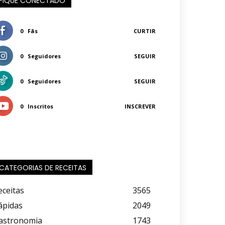
FIQUE CONECTADO
0
Fãs
CURTIR
0
Seguidores
SEGUIR
0
Seguidores
SEGUIR
0
Inscritos
INSCREVER
CATEGORIAS DE RECEITAS
eceitas
3565
ápidas
2049
astronomia
1743