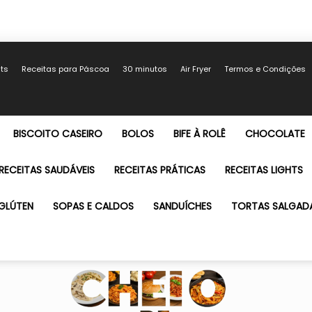
hts
Receitas para Páscoa
30 minutos
Air Fryer
Termos e Condições
BISCOITO CASEIRO
BOLOS
BIFE À ROLÊ
CHOCOLATE
RECEITAS SAUDÁVEIS
RECEITAS PRÁTICAS
RECEITAS LIGHTS
GLÚTEN
SOPAS E CALDOS
SANDUÍCHES
TORTAS SALGAD