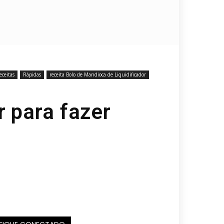
ceitas
Rápidas
receita Bolo de Mandioca de Liquidificador
r para fazer
!