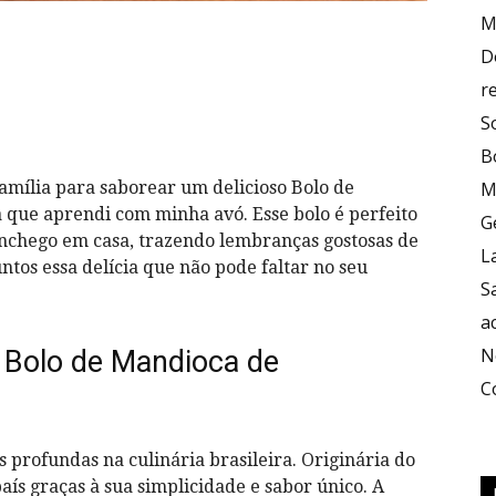
M
D
r
S
B
amília para saborear um delicioso Bolo de
M
 que aprendi com minha avó. Esse bolo é perfeito
G
nchego em casa, trazendo lembranças gostosas de
L
tos essa delícia que não pode faltar no seu
S
a
N
 Bolo de Mandioca de
C
 profundas na culinária brasileira. Originária do
aís graças à sua simplicidade e sabor único. A