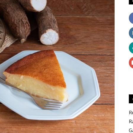
e
Dicas
Culinárias
R
R
G