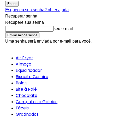
Esqueceu sua senha? obter ajuda
Recuperar senha
Recupere sua senha
seu e-mail
Uma senha será enviada por e-mail para você.
Air Fryer
Almoço
Liquidificador
Biscoito Caseiro
Bolos
Bife à Rolê
Chocolate
Compotas e Geleias
Fáceis
Gratinados