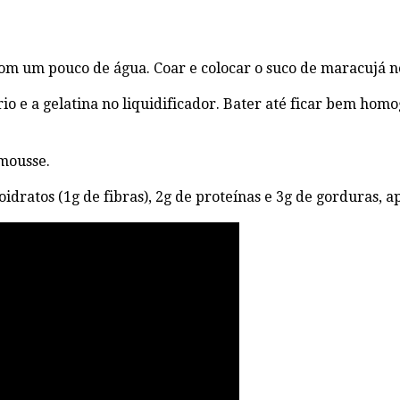
om um pouco de água. Coar e colocar o suco de maracujá no 
rio e a gelatina no liquidificador. Bater até ficar bem hom
 mousse.
oidratos (1g de fibras), 2g de proteínas e 3g de gorduras,