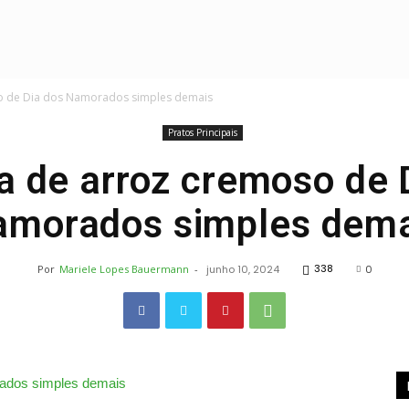
Receitas
so de Dia dos Namorados simples demais
Pratos Principais
a de arroz cremoso de 
amorados simples dema
Deliciosas
338
Por
Mariele Lopes Bauermann
-
junho 10, 2024
0
e