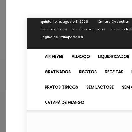
quinta-feira, agosto 6, 2026
Entrar / Cadastrar
Receitas doces
Receitas salgadas
Receitas lig
Página de Transparência
AIR FRYER
ALMOÇO
LIQUIDIFICADOR
GRATINADOS
RISOTOS
RECEITAS
PRATOS TÍPICOS
SEM LACTOSE
SEM 
VATAPÁ DE FRANGO