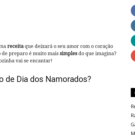
Dicas
uma
receita
que deixará o seu amor com o coração
o de preparo é muito mais
simples
do que imagina?
zinha vai se encantar!
o de Dia dos Namorados?
Culinárias
R
R
G
M