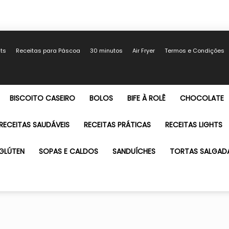
hts
Receitas para Páscoa
30 minutos
Air Fryer
Termos e Condições
BISCOITO CASEIRO
BOLOS
BIFE À ROLÊ
CHOCOLATE
RECEITAS SAUDÁVEIS
RECEITAS PRÁTICAS
RECEITAS LIGHTS
GLÚTEN
SOPAS E CALDOS
SANDUÍCHES
TORTAS SALGAD