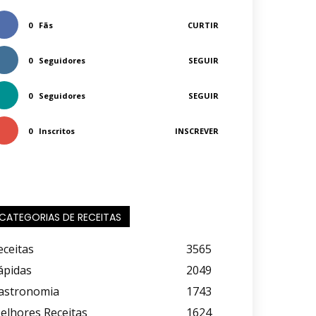
0
Fãs
CURTIR
0
Seguidores
SEGUIR
0
Seguidores
SEGUIR
0
Inscritos
INSCREVER
CATEGORIAS DE RECEITAS
eceitas
3565
ápidas
2049
astronomia
1743
elhores Receitas
1624