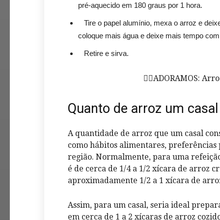
pré-aquecido em 180 graus por 1 hora.
Tire o papel alumínio, mexa o arroz e deixe
coloque mais água e deixe mais tempo com 
Retire e sirva.
❤️‍🔥ADORAMOS:
Arro
Quanto de arroz um casa
A quantidade de
arroz
que um casal con
como hábitos alimentares, preferências 
região. Normalmente, para uma refeiçã
é de cerca de 1/4 a 1/2 xícara de arroz 
aproximadamente 1/2 a 1 xícara de arro
Assim, para um casal, seria ideal prepara
em cerca de 1 a 2 xícaras de arroz cozi