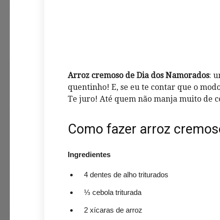
Arroz cremoso
de Dia dos Namorados
: 
quentinho! E, se eu te contar que o mod
Te juro! Até quem não manja muito de co
Como fazer arroz cremos
Ingredientes
4 dentes de alho triturados
⅓ cebola triturada
2 xícaras de arroz