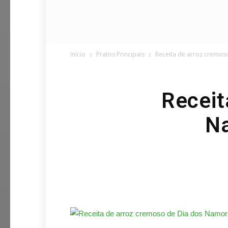
Início
Pratos Principais
Receita de arroz cremo
Receit
N