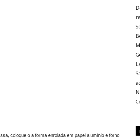
D
r
S
B
M
G
L
S
a
N
C
ssa, coloque o a forma enrolada em papel alumínio e forno