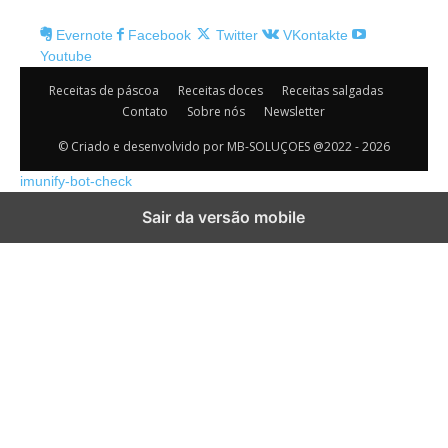
Evernote
Facebook
Twitter
VKontakte
Youtube
Receitas de páscoa
Receitas doces
Receitas salgadas
Contato
Sobre nós
Newsletter
© Criado e desenvolvido por MB-SOLUÇOES @2022 - 2026
imunify-bot-check
Sair da versão mobile