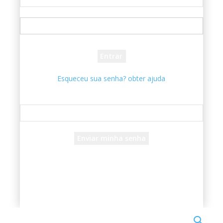
seu usuário
sua senha
Esqueceu sua senha? obter ajuda
Recuperar senha
Recupere sua senha
seu e-mail
Uma senha será enviada por e-mail para você.