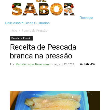
Receitas
Deliciosas e Dicas Culinárias
Início
Panela de Pressão
Panela de Pressão
Receita de Pescada
branca na pressão
Por
Mariele Lopes Bauermann
-
agosto 22, 2023
0
430