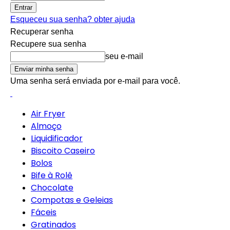
Esqueceu sua senha? obter ajuda
Recuperar senha
Recupere sua senha
seu e-mail
Uma senha será enviada por e-mail para você.
Air Fryer
Almoço
Liquidificador
Biscoito Caseiro
Bolos
Bife à Rolê
Chocolate
Compotas e Geleias
Fáceis
Gratinados