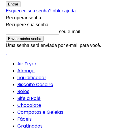
Esqueceu sua senha? obter ajuda
Recuperar senha
Recupere sua senha
seu e-mail
Uma senha será enviada por e-mail para você.
Air Fryer
Almoço
Liquidificador
Biscoito Caseiro
Bolos
Bife à Rolê
Chocolate
Compotas e Geleias
Fáceis
Gratinados