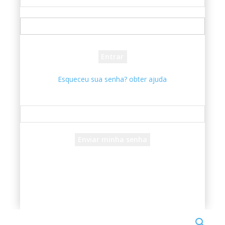
seu usuário
sua senha
Esqueceu sua senha? obter ajuda
Recuperar senha
Recupere sua senha
seu e-mail
Uma senha será enviada por e-mail para você.