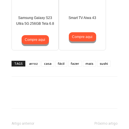
Samsung Galaxy S23
Smart TV Aiwa 43
Ultra 5G 256GB Tela 6.8
Compre aqui
Compre aqui
TAGS
arroz
casa
fácil
fazer
mais
sushi
Artigo anterior
Próximo artigo